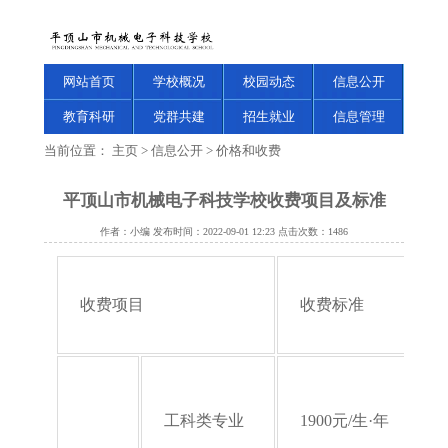
网站首页
学校概况
校园动态
信息公开
教育科研
党群共建
招生就业
信息管理
当前位置：
主页
>
信息公开
>
价格和收费
平顶山市机械电子科技学校收费项目及标准
作者：小编 发布时间：2022-09-01 12:23 点击次数：
1486
收费项目
收费
标准
费
及
字
工科类专业
1900
元/生·年
【