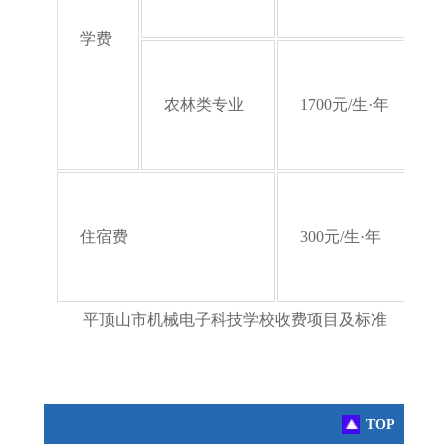
05
学费
字
农林类专业
1700
元/生·年
【
05
字
住宿费
300
元/生·年
【
05
平顶山市机械电子科技学校
收费项目
及
标准
TOP