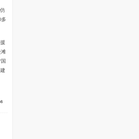
人仿
0多
生援
漫滩
“国
市建
66